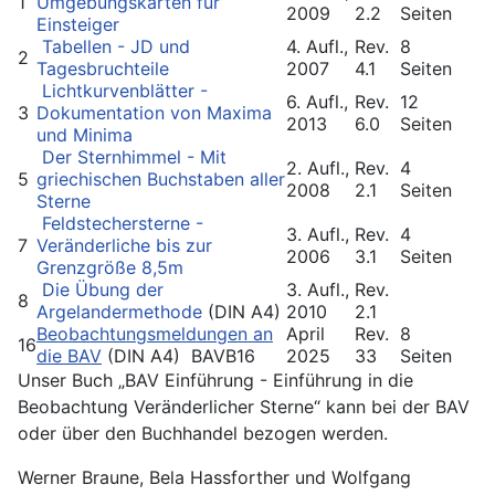
1
Umgebungskarten für
2009
2.2
Seiten
Einsteiger
Tabellen - JD und
4. Aufl.,
Rev.
8
2
Tagesbruchteile
2007
4.1
Seiten
Lichtkurvenblätter -
6. Aufl.,
Rev.
12
3
Dokumentation von Maxima
2013
6.0
Seiten
und Minima
Der Sternhimmel - Mit
2. Aufl.,
Rev.
4
5
griechischen Buchstaben aller
2008
2.1
Seiten
Sterne
Feldstechersterne -
3. Aufl.,
Rev.
4
7
Veränderliche bis zur
2006
3.1
Seiten
Grenzgröße 8,5m
Die Übung der
3. Aufl.,
Rev.
8
Argelandermethode
(DIN A4)
2010
2.1
Beobachtungsmeldungen an
April
Rev.
8
16
die BAV
(DIN A4) BAVB16
2025
33
Seiten
Unser Buch „BAV Einführung - Einführung in die
Beobachtung Veränderlicher Sterne“ kann bei der BAV
oder über den Buchhandel bezogen werden.
Werner Braune, Bela Hassforther und Wolfgang