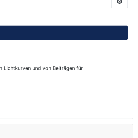
Passwor
on Lichtkurven und von Beiträgen für