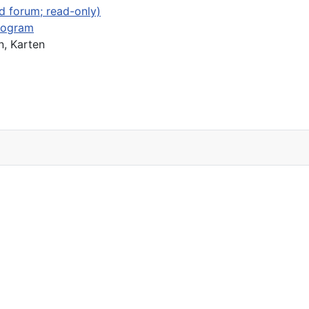
d forum; read-only)
rogram
, Karten