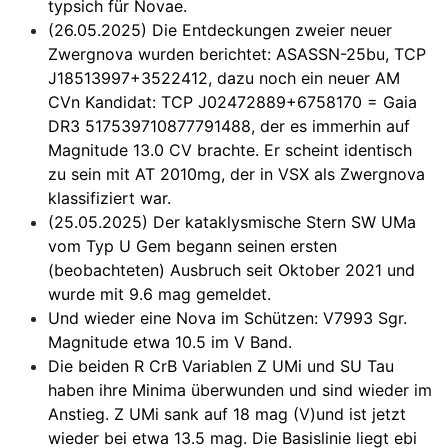
typsich für Novae.
(26.05.2025) Die Entdeckungen zweier neuer
Zwergnova wurden berichtet: ASASSN-25bu, TCP
J18513997+3522412, dazu noch ein neuer AM
CVn Kandidat: TCP J02472889+6758170 = Gaia
DR3 517539710877791488, der es immerhin auf
Magnitude 13.0 CV brachte. Er scheint identisch
zu sein mit AT 2010mg, der in VSX als Zwergnova
klassifiziert war.
(25.05.2025) Der kataklysmische Stern SW UMa
vom Typ U Gem begann seinen ersten
(beobachteten) Ausbruch seit Oktober 2021 und
wurde mit 9.6 mag gemeldet.
Und wieder eine Nova im Schützen: V7993 Sgr.
Magnitude etwa 10.5 im V Band.
Die beiden R CrB Variablen Z UMi und SU Tau
haben ihre Minima überwunden und sind wieder im
Anstieg. Z UMi sank auf 18 mag (V)und ist jetzt
wieder bei etwa 13.5 mag. Die Basislinie liegt ebi