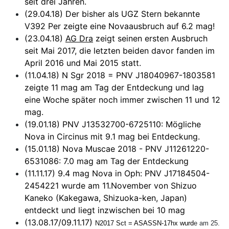
seit drei Jahren.
(29.04.18) Der bisher als UGZ Stern bekannte
V392 Per zeigte eine Novaausbruch auf 6.2 mag!
(23.04.18)
AG Dra
zeigt seinen ersten Ausbruch
seit Mai 2017, die letzten beiden davor fanden im
April 2016 und Mai 2015 statt.
(11.04.18) N Sgr 2018 = PNV J18040967-1803581
zeigte 11 mag am Tag der Entdeckung und lag
eine Woche später noch immer zwischen 11 und 12
mag.
(19.01.18) PNV J13532700-6725110: Mögliche
Nova in Circinus mit 9.1 mag bei Entdeckung.
(15.01.18) Nova Muscae 2018 - PNV J11261220-
6531086: 7.0 mag am Tag der Entdeckung
(11.11.17) 9.4 mag Nova in Oph: PNV J17184504-
2454221 wurde am 11.November von Shizuo
Kaneko (Kakegawa, Shizuoka-ken, Japan)
entdeckt und liegt inzwischen bei 10 mag
(13.08.17/09.11.17)
N2017 Sct = ASASSN-17hx wurd
e am 25.