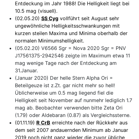
Entdeckung im Jahr 1988! Die Helligkeit liegt bei
10.5 mag (visuell).
(02.05.20)
SS Cyg
vollführt seit August sehr
ungewöhnliche Helligkeitsschwankungen mit
kurzen steilen Maxima und Minima oberhalb der
normalen Minimumshelligkeit.
(05.02.20) V6566 Sgr = Nova 2020 Sgr = PNV
J17561375-2942546 zeigte im Maximum etwa 11
mag wenige Tage nach der Entdeckung am
31.Januar.
(Januar 2020) Der helle Stern Alpha Ori =
Beteilgeuze ist z.Zt. gar nicht mehr so hell!
Üblicherweise um 0.5 mag liegend fiel die
Helligkeit seit November auf nunmehr lediglich 1.7
mag ab. Beobachter verwenden bitte Zeta Ori
(1.79) oder Aldebaran (0.87) als Vergleichssterne.
(01.11.19)
R CrB
erreichte nach der Rückkehr aus
dem seit 2007 andauernden Minimum ab Januar
2019 noch nicht ganz wieder die zuvor übliche