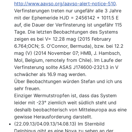
http://www.aavso.org/aavso-alert-notice-510
.
Verfinsterungen treten nur ungefähr alle 3 Jahre
mit der Ephemeride HJD = 2456142 + 1011.5 E
auf, die Dauer der Verfinsterung ist ungefähr 115
Tage. Die letzten Beobachtungen des Systems
zeigen es bei V= 12.28 mag (2015 February
6.764;OCN; S. O'Connor, Bermuda), bzw. bei 12.2
mag (V) (2014 November 07; HMB, J. Hambsch,
Mol, Belgium, remotely from Chile). Im Laufe der
Verfinsterung sollte ASAS J174600-2321.3 in V
schwächer als 16.9 mag werden.
Über Beobachtungen würden Stefan und ich uns
sehr freuen.
Einziger Wermutstropfen ist, dass das System
leider mit -23° ziemlich weit südlich steht und
deshalb beobachterisch von Mitteleuropa aus eine
gewisse Herausforderung darstellt.
(22.09.13/04.09.13/14.08.13) Im Sternbild
Delphinus gibt es eine Nova zu sehen an der