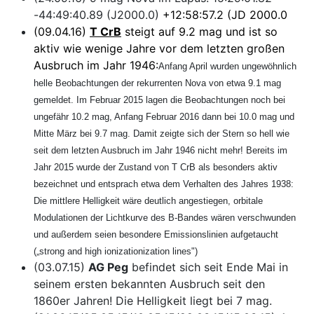
-44:49:40.89 (J2000.0)
+12:58:57.2 (JD 2000.0
(09.04.16)
T CrB
steigt auf 9.2 mag und ist so
aktiv wie wenige Jahre vor dem letzten großen
Ausbruch im Jahr 1946:
Anfang April wurden ungewöhnlich
helle Beobachtungen der rekurrenten Nova von etwa 9.1 mag
gemeldet. Im Februar 2015 lagen die Beobachtungen noch bei
ungefähr 10.2 mag, Anfang Februar 2016 dann bei 10.0 mag und
Mitte März bei 9.7 mag. Damit zeigte sich der Stern so hell wie
seit dem letzten Ausbruch im Jahr 1946 nicht mehr! Bereits im
Jahr 2015 wurde der Zustand von T CrB als besonders aktiv
bezeichnet und entsprach etwa dem Verhalten des Jahres 1938:
Die mittlere Helligkeit wäre deutlich angestiegen, orbitale
Modulationen der Lichtkurve des B-Bandes wären verschwunden
und außerdem seien besondere Emissionslinien aufgetaucht
(„strong and high ionizationization lines")
(03.07.15)
AG Peg
befindet sich seit Ende Mai in
seinem ersten bekannten Ausbruch seit den
1860er Jahren! Die Helligkeit liegt bei 7 mag.