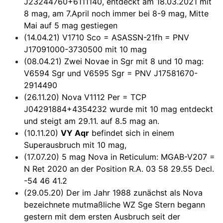
J23244760+6111140, entdeckt am 18.03.2021 mit
8 mag, am 7.April noch immer bei 8-9 mag, Mitte
Mai auf 5 mag gestiegen
(14.04.21) V1710 Sco = ASASSN-21fh = PNV
J17091000-3730500 mit 10 mag
(08.04.21) Zwei Novae in Sgr mit 8 und 10 mag:
V6594 Sgr und V6595 Sgr = PNV J17581670-
2914490
(26.11.20) Nova V1112 Per = TCP
J04291884+4354232 wurde mit 10 mag entdeckt
und steigt am 29.11. auf 8.5 mag an.
(10.11.20)
VY Aqr
befindet sich in einem
Superausbruch mit 10 mag,
(17.07.20) 5 mag Nova in Reticulum: MGAB-V207 =
N Ret 2020 an der Position R.A. 03 58 29.55 Decl.
-54 46 41.2
(29.05.20) Der im Jahr 1988 zunächst als Nova
bezeichnete mutmaßliche WZ Sge Stern begann
gestern mit dem ersten Ausbruch seit der