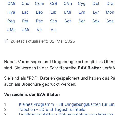
CMi
Cnc
Com
CrB
CVn
Cyg
Del
Dra
Hya
Lac
Leo
Lib
LMi
Lyn
Lyr
Mon
Peg
Per
Psc
Sco
Sct
Ser
Sex
Sge
UMa
UMi
Vir
Vul
Details
Zuletzt aktualisiert: 02. Mai 2025
Neben Vorhersagen und Umgebungskarten gibt es Übersi
sind. Sie werden in der Schriftenreihe
BAV Blätter
veröffe
Sie sind als "PDF"-Dateien gespeichert und haben das 
auch als Broschüre gedruckt werden.
Verzeichnis der BAV Blätter
1
Kleines Programm - Elf Umgebungskarten für Ein
2
Tabellen - JD und Tagesbruchteile
3
Lichtkurvenblätter - Dokumentation von Maxima