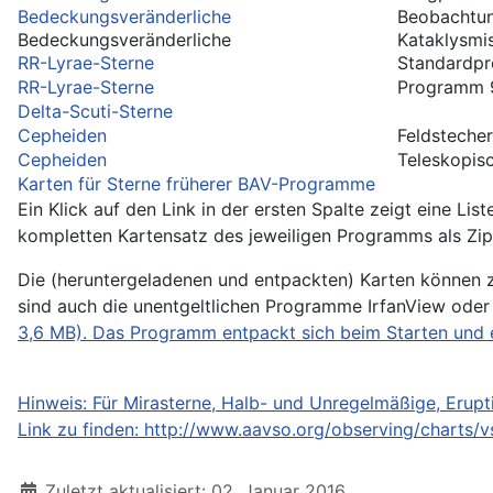
Bedeckungsveränderliche
Beobachtun
Bedeckungsveränderliche
Kataklysmi
RR-Lyrae-Sterne
Standardp
RR-Lyrae-Sterne
Programm 
Delta-Scuti-Sterne
Cepheiden
Feldstecher
Cepheiden
Teleskopis
Karten für Sterne früherer BAV-Programme
Ein Klick auf den Link in der ersten Spalte zeigt eine L
kompletten Kartensatz des jeweiligen Programms als Zip
Die (heruntergeladenen und entpackten) Karten können 
sind auch die unentgeltlichen Programme IrfanView oder
3,6 MB). Das Programm entpackt sich beim Starten und er
Hinweis: Für Mirasterne, Halb- und Unregelmäßige, Eru
Link zu finden:
http://www.aavso.org/observing/charts/v
Details
Zuletzt aktualisiert: 02. Januar 2016