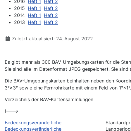
2016
Heft 1
Heft 2
2015
Heft 1
Heft 2
2014
Heft 1
Heft 2
2013
Heft 1
Heft 2
Details
Zuletzt aktualisiert: 24. August 2022
Es gibt mehr als 300 BAV-Umgebungskarten für die Stern
Sie sind alle im Datenformat JPEG gespeichert. Sie sind a
Die BAV-Umgebungskarten beinhalten neben den Koordinat
3°×3° sowie eine Fernrohrkarte mit einem Feld von 1°×1
Verzeichnis der BAV-Kartensammlungen
!--->
Bedeckungsveränderliche
Standardp
Bedeckungsveränderliche
Langperiod