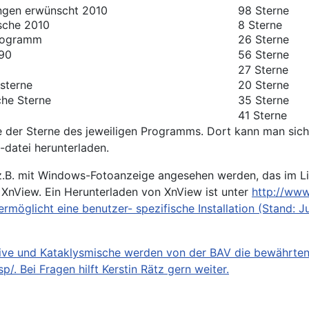
gen erwünscht 2010
98 Sterne
sche 2010
8 Sterne
rogramm
26 Sterne
90
56 Sterne
27 Sterne
sterne
20 Sterne
che Sterne
35 Sterne
41 Sterne
iste der Sterne des jeweiligen Programms. Dort kann man sic
-datei herunterladen.
z.B. mit Windows-Fotoanzeige angesehen werden, das im L
 XnView. Ein Herunterladen von XnView ist unter
http://www
möglicht eine benutzer- spezifische Installation (Stand: J
ptive und Kataklysmische werden von der BAV die bewährte
sp/
. Bei Fragen hilft
Kerstin Rätz
gern weiter.