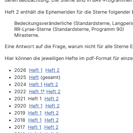
Heft 2 enthält die Ephemeriden für die Sterne folgende
Bedeckungsveränderliche (Standardsterne, Langperio
RR-Lyrae-Sterne (Standardsterne, Programm 90)
Mirasterne.
Eine Antwort auf die Frage, warum nicht für alle Sterne 
Hier können die jeweiligen Hefte im pdf-Format für einz
2026
Heft 1
Heft 2
2025
Heft
(gesamt)
2024
Heft 1
Heft 2
2022
Heft 1*
Heft 2
2021 Heft 1
Heft 2
2020
Heft 1
Heft 2
2019
Heft 1
Heft 2
2018
Heft 1
Heft 2
2017
Heft 1
Heft 2