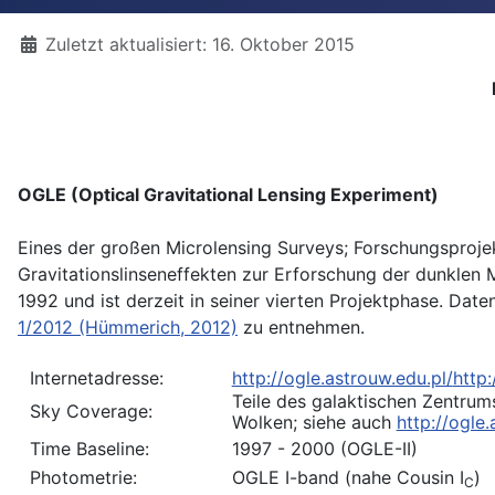
Details
Zuletzt aktualisiert: 16. Oktober 2015
OGLE (Optical Gravitational Lensing Experiment)
Eines der großen Microlensing Surveys; Forschungsproj
Gravitationslinseneffekten zur Erforschung der dunklen M
1992 und ist derzeit in seiner vierten Projektphase. Dat
1/2012 (Hümmerich, 2012)
zu entnehmen.
Internetadresse:
http://ogle.astrouw.edu.pl/
http
Teile des galaktischen Zentrum
Sky Coverage:
Wolken; siehe auch
http://ogle.
Time Baseline:
1997 - 2000 (OGLE-II)
Photometrie:
OGLE I-band (nahe Cousin I
)
C