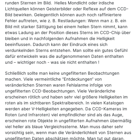
runden Sternen im Bild. Helles Mondlicht oder irdische
Lichtquellen können Geisterbilder oder Reflexe auf dem CCD-
Bild bewirken. Gelegentlich können auch noch raffiniertere
Fehler auftreten, wie z. B. Restladungen: Wenn man z. B. ein
Bild mit starker Sättigung bei einem hellen Stern nimmt, kann
etwas Ladung an der Position dieses Sterns im CCD-Chip über
bleiben und in nachfolgenden Aufnahmen die Helligkeit
beeinflussen. Dadurch kann der Eindruck eines sich
verdunkelnden Sterns entstehen. Man sollte ein gutes Gefühl
dafür entwickeln was die aufgenommenen Daten enthalten
und – wichtiger noch - was sie nicht enthalten !
Schließlich sollte man keine ungefilterten Beobachtungen
machen. Viele vermeintliche “Entdeckungen“ von
veränderlichen Sternen waren Fehlalarme infolge von
ungefilterten CCD-Beobachtungen. Viele Veränderliche
erscheinen rötlich und haben sehr viel größere Helligkeiten im
roten als im sichtbaren Spektralbereich. In vielen Katalogen
werden aber V-Helligkeiten angegeben. Da CCD-Kameras im
Roten (und Infraroten) viel empfindlicher sind als das Auge,
erscheinen rote Objekte in ungefilterten Aufnahmen übermäßig
viel heller als blaue Vergleichssterne. Man muss daher sehr
vorsichtig sein, wenn man die Veränderlichkeit von Sternen aus
ungefilterten Daten abschätzen möchte. Man tut gut daran,