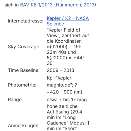
sich in
BAV RB 1/2013 (Hümmerich, 2013)
.
Kepler / K2 - NASA
Internetadresse:
Science
"Kepler Field of
View", zentriert auf
die Koordinaten
Sky Coverage:
α(J2000) = 19h
22m 40s und
δ(J2000) = +44°
30′
Time Baseline:
2009 - 2013
Kp ("Kepler
Photometrie:
magnitude"; ?
~420 - 900 nm)
Range:
etwa 7 bis 17 mag
hohe zeitliche
Auflösung (29.4
min im "Long
Cadence" Modus; 1
Anmerkungen:
min im "Short